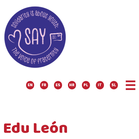
☰
EN
FR
ES
HR
PL
IT
SL
Edu León