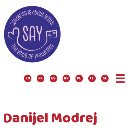
☰
EN
FR
ES
HR
PL
IT
SL
Danijel Modrej