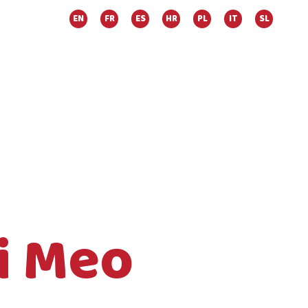
EN
FR
ES
HR
PL
IT
SL
Di Meo