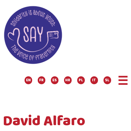
☰
EN
FR
ES
HR
PL
IT
SL
David Alfaro