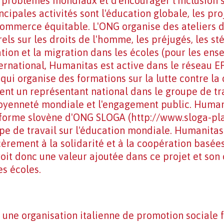
x problèmes mondiaux et d'encourager l'inclusion s
ncipales activités sont l'éducation globale, les pr
ommerce équitable. L'ONG organise des ateliers d
rels sur les droits de l'homme, les préjugés, les st
tion et la migration dans les écoles (pour les ense
ternational, Humanitas est active dans le réseau
 qui organise des formations sur la lutte contre la
nt un représentant national dans le groupe de 
itoyenneté mondiale et l'engagement public. Humani
eforme slovène d'ONG SLOGA (http://www.sloga-pla
e de travail sur l'éducation mondiale. Humanitas 
ncèrement à la solidarité et à la coopération basée
it donc une valeur ajoutée dans ce projet et son ob
es écoles.
t une organisation italienne de promotion sociale 