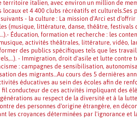
le territoire italien, avec environ un million de m
 locaux et 4 400 clubs récréatifs et culturels.Ses
 suivants - la culture : La mission d'Arci est d'offr
les (musique, littérature, danse, théâtre, festivals
.).- Éducation, formation et recherche : les contenu
musique, activités théâtrales, littérature, vidéo, la
former des publics spécifiques tels que les travail
els,...). - Immigration, droit d'asile et lutte contre
acisme : campagnes de sensibilisation, autonomisa
sation des migrants...Au cours des 5 dernières ann
tivités éducatives au sein des écoles afin de ren
e fil conducteur de ces activités impliquant des él
énérations au respect de la diversité et à la lutte
contre des personnes d'origine étrangère, en décon
ant les croyances déterminées par l'ignorance et l