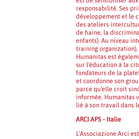
est de sensibiliser au
responsabilité. Ses pri
développement et le c
des ateliers intercultu
de haine, la discrimina
enfants). Au niveau in
training organization),
Humanitas est égaleme
sur l'éducation à la c
fondateurs de la plat
et coordonne son group
parce qu'elle croit si
informée. Humanitas vo
lié à son travail dans l
ARCI APS - Italie
L'Associazione Arci es