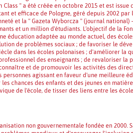
h Class " a été créée en octobre 2015 et est issu
tant et efficace de Pologne, géré depuis 2002 par 
nneté et la " Gazeta Wyborcza " (journal national) 
ants et un million d'étudiants. L'objectif de la F
une éducation adaptée au monde actuel, des école
lution de problèmes sociaux ; de favoriser le dé
cle dans les écoles polonaises ; d'améliorer la q
ofessionnel des enseignants ; de revaloriser la 
 connaître et de promouvoir les activités des direc
s personnes agissant en faveur d'une meilleure é
er les chances des enfants et des jeunes en matière
ivique de l'école, de tisser des liens entre les éc
anisation non gouvernementale fondée en 2000. S