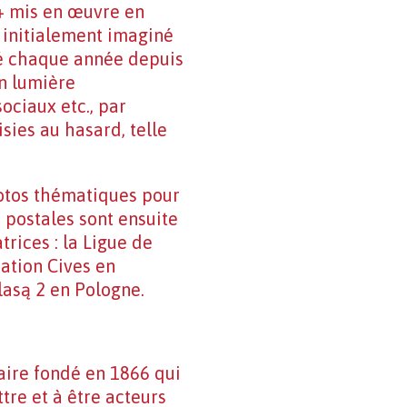
s+ mis en œuvre en
ut initialement imaginé
né chaque année depuis
en lumière
ociaux etc., par
sies au hasard, telle
hotos thématiques pour
 postales sont ensuite
trices : la Ligue de
dation Cives en
lasą 2 en Pologne.
aire fondé en 1866 qui
ttre et à être acteurs