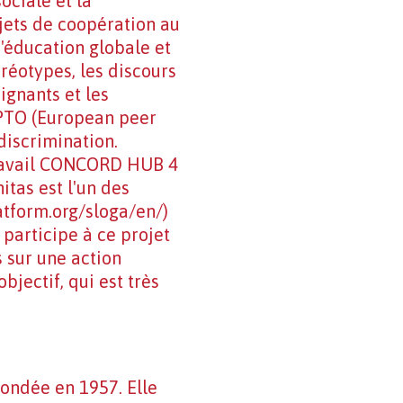
ociale et la
ojets de coopération au
'éducation globale et
éréotypes, les discours
ignants et les
 EPTO (European peer
 discrimination.
travail CONCORD HUB 4
tas est l'un des
tform.org/sloga/en/)
participe à ce projet
s sur une action
jectif, qui est très
fondée en 1957. Elle