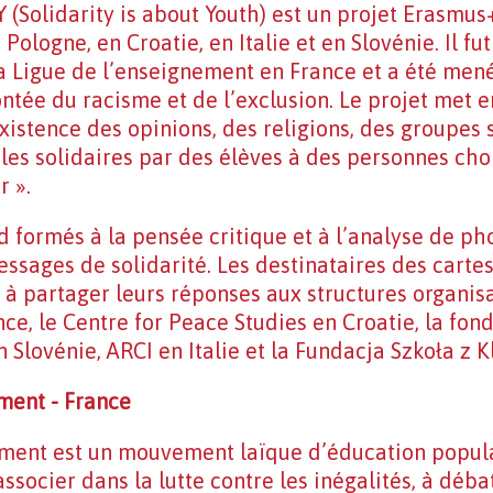
 (Solidarity is about Youth) est un projet Erasmu
Pologne, en Croatie, en Italie et en Slovénie. Il f
la Ligue de l’enseignement en France et a été me
ontée du racisme et de l’exclusion. Le projet met 
xistence des opinions, des religions, des groupes s
ales solidaires par des élèves à des personnes choi
r ».
d formés à la pensée critique et à l’analyse de p
ssages de solidarité. Les destinataires des cartes
 à partager leurs réponses aux structures organisa
ce, le Centre for Peace Studies en Croatie, la fon
Slovénie, ARCI en Italie et la Fundacja Szkoła z K
ment - France
ement est un mouvement laïque d’éducation popul
’associer dans la lutte contre les inégalités, à déba