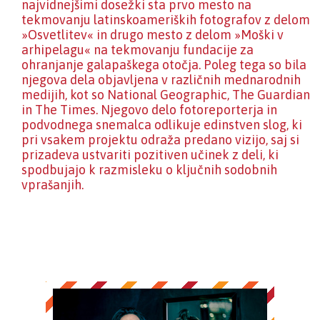
najvidnejšimi dosežki sta prvo mesto na
tekmovanju latinskoameriških fotografov z delom
»Osvetlitev« in drugo mesto z delom »Moški v
arhipelagu« na tekmovanju fundacije za
ohranjanje galapaškega otočja. Poleg tega so bila
njegova dela objavljena v različnih mednarodnih
medijih, kot so National Geographic, The Guardian
in The Times. Njegovo delo fotoreporterja in
podvodnega snemalca odlikuje edinstven slog, ki
pri vsakem projektu odraža predano vizijo, saj si
prizadeva ustvariti pozitiven učinek z deli, ki
spodbujajo k razmisleku o ključnih sodobnih
vprašanjih.