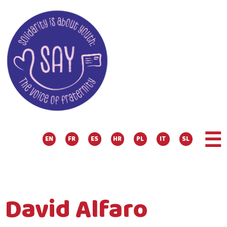
☰
EN
FR
ES
HR
PL
IT
SL
David Alfaro