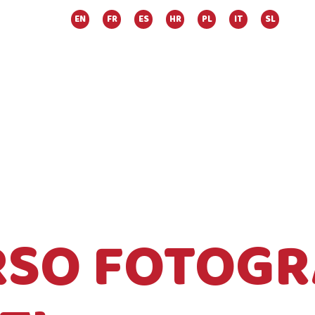
EN
FR
ES
HR
PL
IT
SL
SO FOTOGR