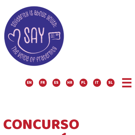
☰
EN
FR
ES
HR
PL
IT
SL
CONCURSO