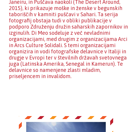
Janeiru, in Puščava naokoli (The Desert Around,
2015), ki prikazuje moške in ženske v begunskih
taboriščih v kamniti puščavi v Sahari. Ta serija
fotografij obstaja tudi v obliki publikacije v
podporo Združenju družin saharskih zapornikov in
izginulih. Di Meo sodeluje z več nevladnimi
organizacijami, med drugim z organizacijama Arci
in Arcs Culture Solidali. S temi organizacijami
organizira in vodi fotografske delavnice v Italiji in
drugje v Evropi ter v številnih državah svetovnega
juga (Latinska Amerika, Senegal in Kamerun). Te
delavnice so namenjene zlasti mladim,
priseljencem in invalidom.