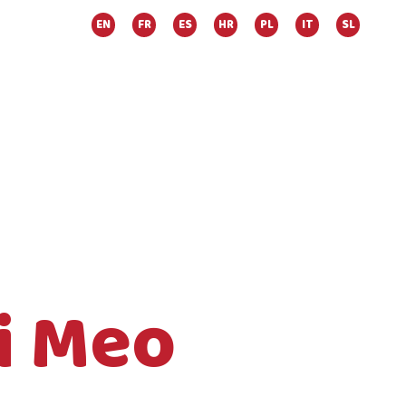
EN
FR
ES
HR
PL
IT
SL
Di Meo