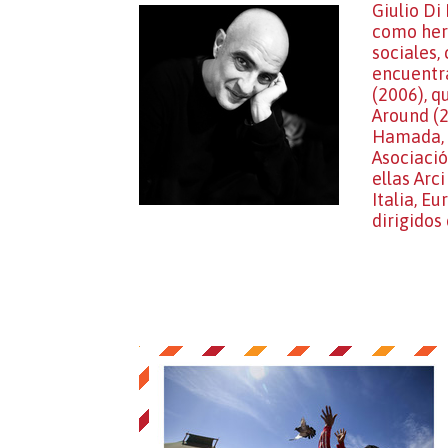
Giulio Di
como herr
sociales,
encuentra
(2006), q
Around (2
Hamada, e
Asociació
ellas Arc
Italia, E
dirigidos